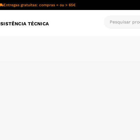
Entregas gratuitas: compras = ou > 65€
SISTÊNCIA TÉCNICA