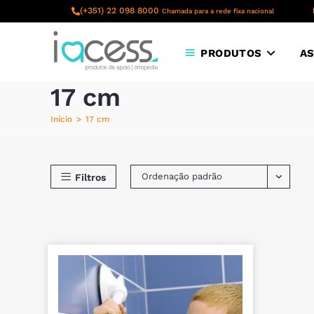
content
(+351) 22 098 8000
Chamada para a rede fixa nacional
PRODUTOS
AS
17 cm
Início
>
17 cm
Ordenação padrão
Filtros