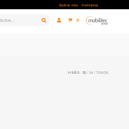
Sobre nós
Contatos
0
VISÃO:
12
24
TODOS