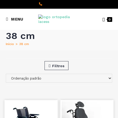
content
(+351) 22 098 8000
MENU
0
Chamada para a rede fixa
nacional
38 cm
Início
>
38 cm
Filtros