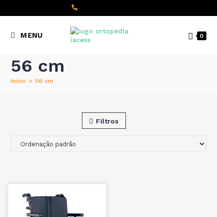
content
(+351) 22 098 8000
MENU
0
Chamada para a rede fixa
nacional
56 cm
Início
>
56 cm
Filtros