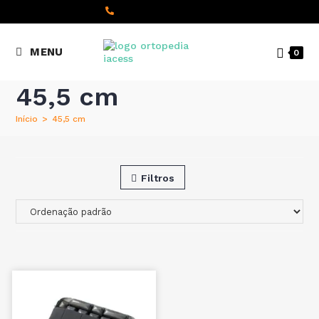
content
(+351) 22 098 8000
MENU
0
Chamada para a rede fixa
nacional
45,5 cm
Início
>
45,5 cm
Filtros