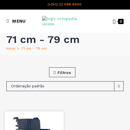
content
(+351) 22 098 8000
Chamada para a rede fixa
MENU
0
nacional
71 cm - 79 cm
Início
>
71 cm - 79 cm
Filtros
Ordenação padrão