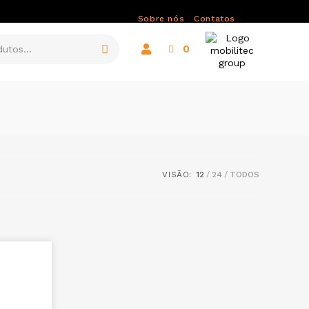
Sobre nós
Contatos
0
VISÃO:
12
24
TODOS