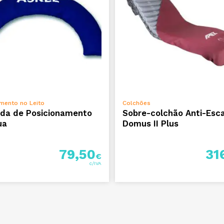
LER MAIS
ADICIONAR
mento no Leito
Colchões
da de Posicionamento
Sobre-colchão Anti-Esc
ua
Domus II Plus
79,50
31
€