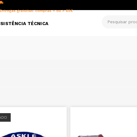
Entregas gratuitas: compras = ou > 65€
SISTÊNCIA TÉCNICA
ADO