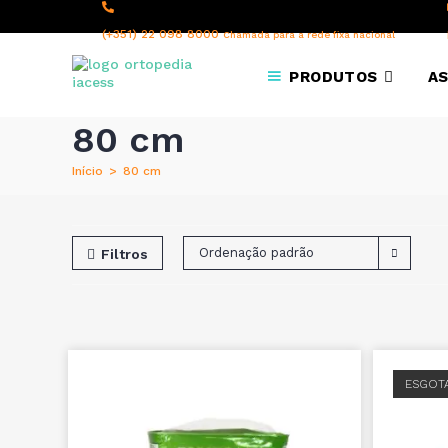
content
(+351) 22 098 8000
Chamada para a rede fixa nacional
PRODUTOS
AS
80 cm
Início
>
80 cm
Ordenação padrão
Filtros
ESGOT