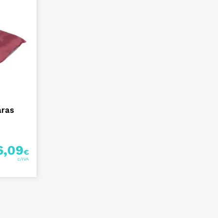
aras
6,09
€