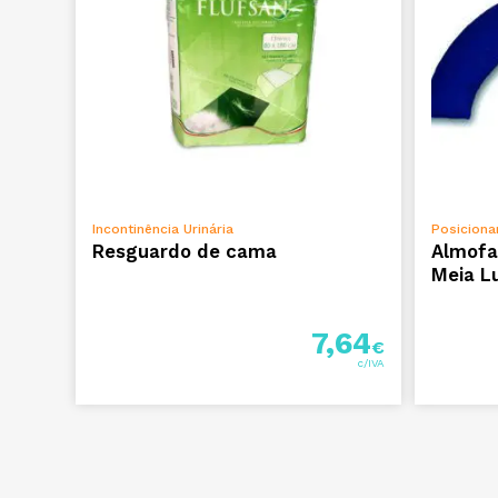
ADICIONAR
Incontinência Urinária
Posiciona
Resguardo de cama
Almofa
Meia L
7,64
€