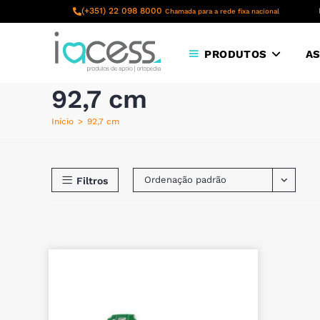
content
(+351) 22 098 8000
Chamada para a rede fixa nacional
PRODUTOS
AS
92,7 cm
Início
>
92,7 cm
Ordenação padrão
Filtros