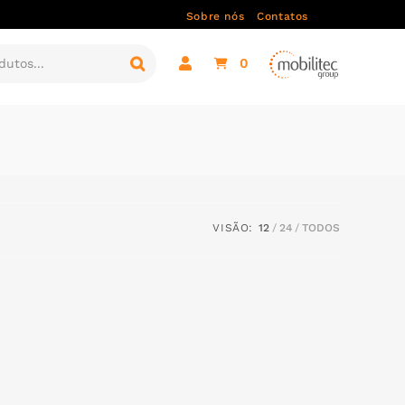
Sobre nós
Contatos
0
VISÃO:
12
24
TODOS