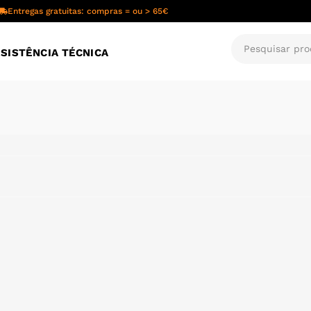
Entregas gratuitas: compras = ou > 65€
SISTÊNCIA TÉCNICA