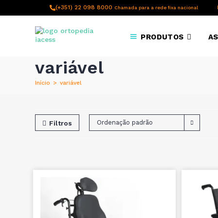
content
(+351) 22 098 8000
Chamada para a rede fixa nacional
PRODUTOS
AS
variável
Início
>
variável
Ordenação padrão
Filtros