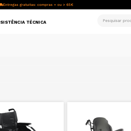
Entregas gratuitas: compras = ou > 65€
SISTÊNCIA TÉCNICA