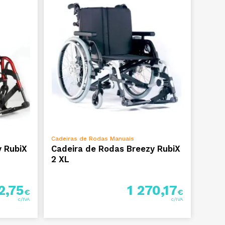
VER OPÇÕES
Cadeiras de Rodas Manuais
y RubiX
Cadeira de Rodas Breezy RubiX
2 XL
2,75
1 270,17
€
€