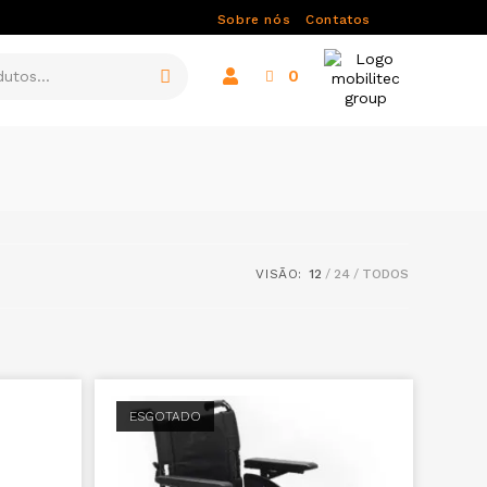
Sobre nós
Contatos
0
VISÃO:
12
24
TODOS
ESGOTADO