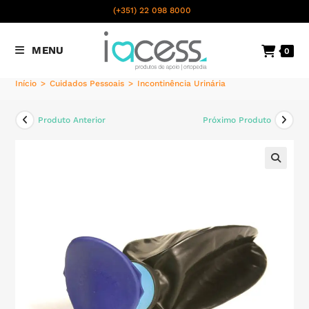
content
(+351) 22 098 8000
Chamada para a rede fixa
MENU
0
nacional
Início
>
Cuidados Pessoais
>
Incontinência Urinária
Produto Anterior
Próximo Produto
🔍