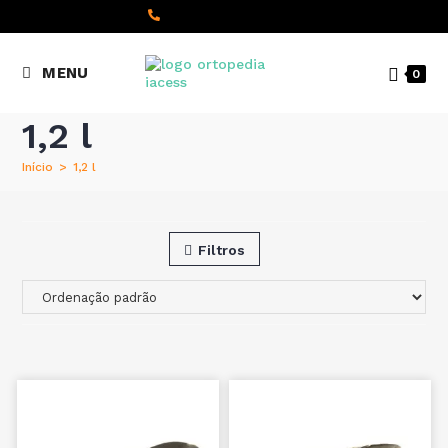
content
(+351) 22 098 8000
MENU
0
Chamada para a rede fixa
nacional
1,2 l
Início
>
1,2 l
Filtros