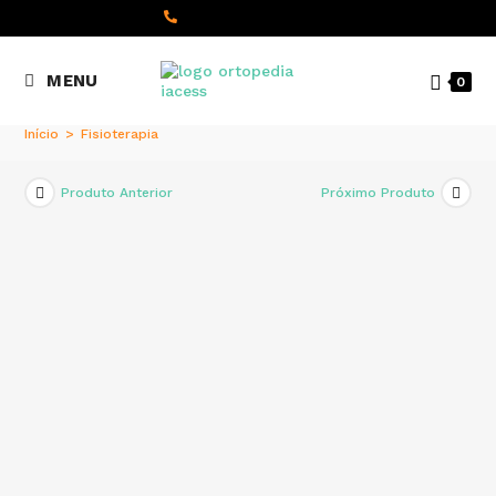
content
(+351) 22 098 8000
MENU
0
Chamada para a rede fixa
nacional
Início
>
Fisioterapia
Produto Anterior
Próximo Produto