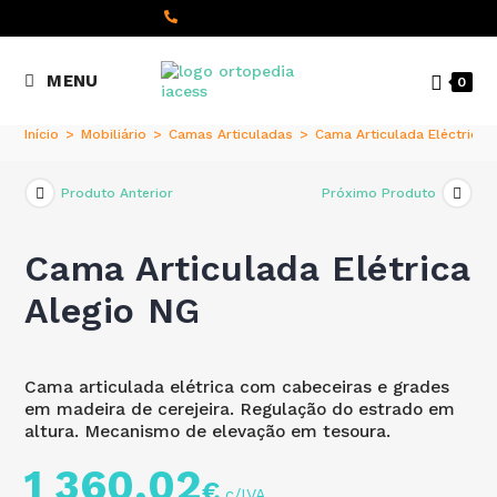
content
(+351) 22 098 8000
MENU
0
Chamada para a rede fixa
nacional
Início
>
Mobiliário
>
Camas Articuladas
>
Cama Articulada Eléctrica
Produto Anterior
Próximo Produto
Cama Articulada Elétrica
Alegio NG
Cama articulada elétrica com cabeceiras e grades
em madeira de cerejeira. Regulação do estrado em
altura. Mecanismo de elevação em tesoura.
1 360,02
€