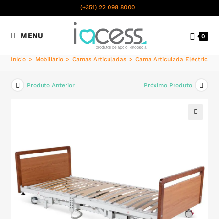
content
(+351) 22 098 8000
Chamada para a rede fixa
MENU
0
nacional
Início
>
Mobiliário
>
Camas Articuladas
>
Cama Articulada Eléctrica
Produto Anterior
Próximo Produto
🔍