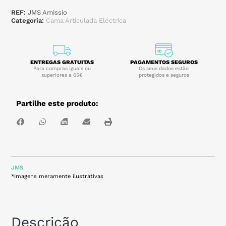
REF:
JMS Amissio
Categoria:
Cama Articulada Eléctrica
ENTREGAS GRATUITAS
PAGAMENTOS SEGUROS
Para compras iguais ou
Os seus dados estão
superiores a 65€
protegidos e seguros
Partilhe este produto:
JMS
*Imagens meramente ilustrativas
Descrição