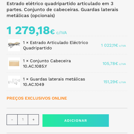
Estrado elétrico quadripartido articulado em 3
partes. Conjunto de cabeceiras. Guardas laterais
metálicas (opcionais)
1 279,18
€
1 × Estrado Articulado Eléctrico
1 022,11
€
Quadripartido
1 × Conjunto Cabeceira
105,78
€
10.AC.1085.Y
1 × Guardas laterais metálicas
151,29
€
10.AC.1049
PREÇOS EXCLUSIVOS ONLINE
-
+
ADICIONAR