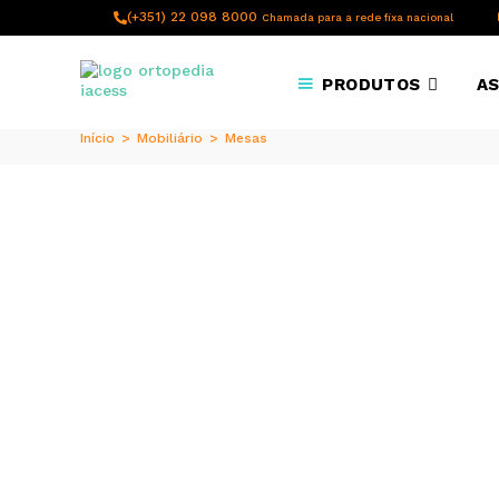
content
(+351) 22 098 8000
Chamada para a rede fixa nacional
PRODUTOS
AS
Início
>
Mobiliário
>
Mesas