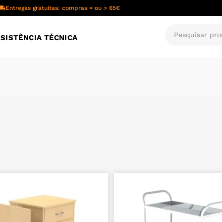
Entregas gratuitas: compras = ou > 65€
SISTÊNCIA TÉCNICA