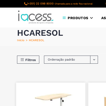
content
(+351) 22 098 8000
Chamada para a rede fixa nacional
PRODUTOS
AS
HCARESOL
Início
>
HCARESOL
Ordenação padrão
Filtros