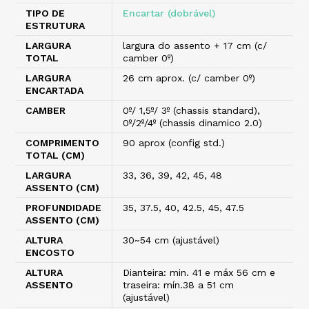
TIPO DE
Encartar (dobrável)
ESTRUTURA
LARGURA
largura do assento + 17 cm (c/
TOTAL
camber 0º)
LARGURA
26 cm aprox. (c/ camber 0º)
ENCARTADA
CAMBER
0º/ 1,5º/ 3º (chassis standard),
0º/2º/4º (chassis dinamico 2.0)
COMPRIMENTO
90 aprox (config std.)
TOTAL (CM)
LARGURA
33, 36, 39, 42, 45, 48
ASSENTO (CM)
PROFUNDIDADE
35, 37.5, 40, 42.5, 45, 47.5
ASSENTO (CM)
ALTURA
30~54 cm (ajustável)
ENCOSTO
ALTURA
Dianteira: min. 41 e máx 56 cm e
ASSENTO
traseira: mín.38 a 51 cm
(ajustável)