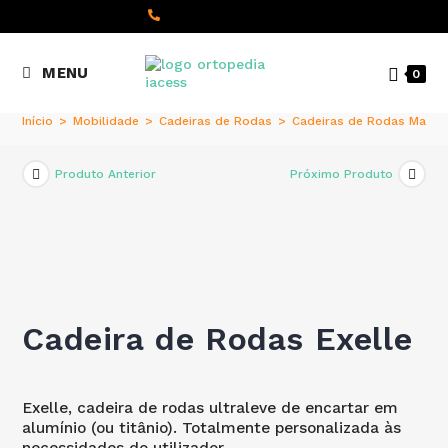
content
(+351) 22 098 8000
MENU
0
Chamada para a rede fixa
nacional
Início
>
Mobilidade
>
Cadeiras de Rodas
>
Cadeiras de Rodas Manua
Produto Anterior
Próximo Produto
Cadeira de Rodas Exelle
Exelle, cadeira de rodas ultraleve de encartar em
alumínio (ou titânio). Totalmente personalizada às