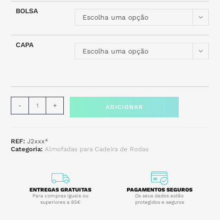
BOLSA
Escolha uma opção
CAPA
Escolha uma opção
-
+
ADICIONAR
REF:
J2xxx*
Categoria:
Almofadas para Cadeira de Rodas
ENTREGAS GRATUITAS
PAGAMENTOS SEGUROS
Para compras iguais ou
Os seus dados estão
superiores a 65€
protegidos e seguros