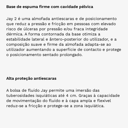
Base de espuma firme com cavidade pélvica
Jay 2 é uma almofada antiescaras e de posicionamento
que reduz a pressão e fricção em pessoas com elevado
risco de úlceras por pressão e/ou fraca integridade
dérmica. A forma contornada da base otimiza a
estabilidade lateral e ântero-posterior do utilizador, e a
composição suave e firme da almofada adapta-se ao
utilizador aumentando a superfície de contacto e protege
o posicionamento sentado prolongado.
Alta proteção antiescaras
A bolsa de fluído Jay permite uma imersão das
tuberosidades isquiáticas até 4 cm. Graças à capacidade
de movimentação do fluído e à capa ampla e flexível
reduz-se a fricção e protege-se a zona isquiática.