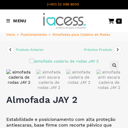
content
(+351) 22 098 8000
Chamada para a rede fixa
MENU
0
nacional
Início
>
Posicionamento
>
Almofadas para Cadeira de Rodas
Produto Anterior
Próximo Produto
🔍
Almofada JAY 2
Estabilidade e posicionamento com alta proteção
antiescaras, base firme com recorte pélvico que