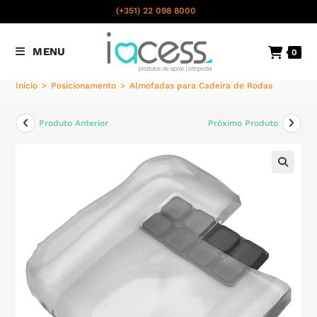
content
(+351) 22 098 8000
Chamada para a rede fixa
MENU
0
nacional
Início
>
Posicionamento
>
Almofadas para Cadeira de Rodas
Produto Anterior
Próximo Produto
🔍