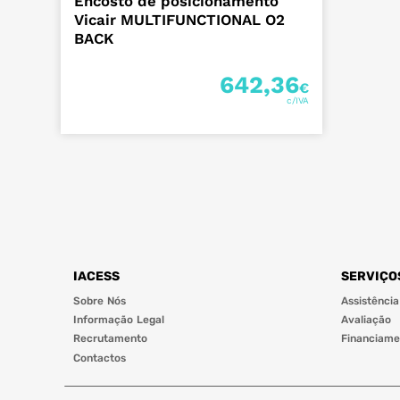
Encosto de posicionamento
Vicair MULTIFUNCTIONAL O2
BACK
642,36
€
IACESS
SERVIÇO
Sobre Nós
Assistência
Informação Legal
Avaliação
Recrutamento
Financiame
Contactos