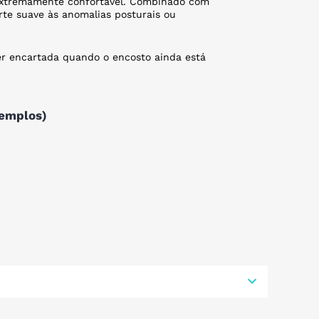
 extremamente confortável. Combinado com
porte suave às anomalias posturais ou
er encartada quando o encosto ainda está
xemplos)