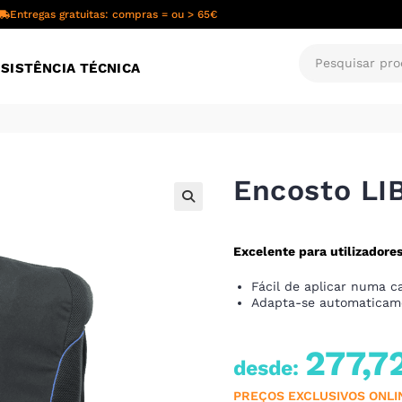
Entregas gratuitas: compras = ou > 65€
SISTÊNCIA TÉCNICA
Encosto L
🔍
Excelente para utilizadore
Fácil de aplicar numa c
Adapta-se automaticam
277,7
desde:
PREÇOS EXCLUSIVOS ONLI