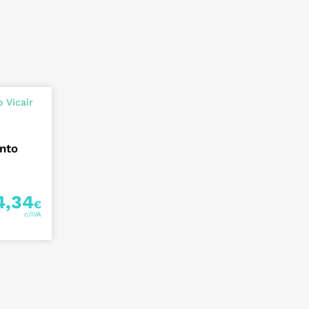
nto
4,34
€