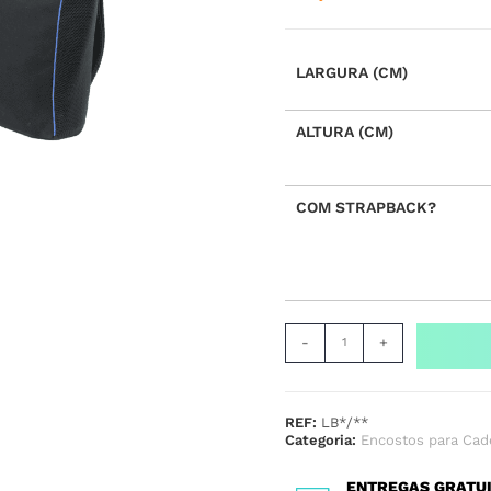
LARGURA (CM)
ALTURA (CM)
COM STRAPBACK?
-
+
REF:
LB*/**
Categoria:
Encostos para Cad
ENTREGAS GRATU