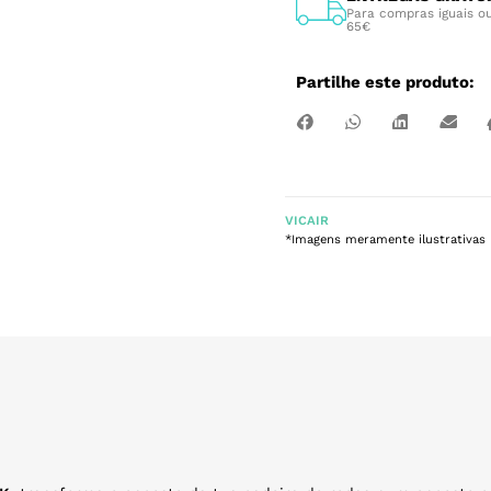
Para compras iguais ou
65€
Partilhe este produto:
VICAIR
*Imagens meramente ilustrativas