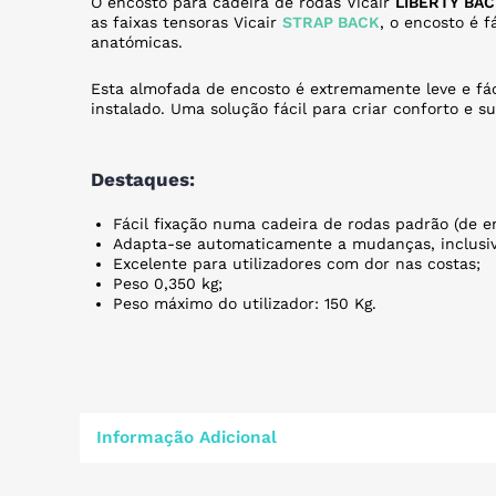
O encosto para cadeira de rodas Vicair
LIBERTY BA
as faixas tensoras Vicair
STRAP BACK
, o encosto é f
anatómicas.
Esta almofada de encosto é extremamente leve e fác
instalado. Uma solução fácil para criar conforto e su
Destaques:
Fácil fixação numa cadeira de rodas padrão (de en
Adapta-se automaticamente a mudanças, inclusive
Excelente para utilizadores com dor nas costas;
Peso 0,350 kg;
Peso máximo do utilizador: 150 Kg.
Informação Adicional