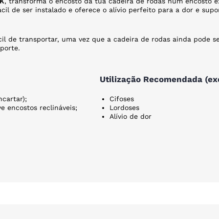
CK
, transforma o encosto da tua cadeira de rodas num encosto
ácil de ser instalado e oferece o alívio perfeito para a dor e su
il de transportar, uma vez que a cadeira de rodas ainda pode s
porte.
Utilização Recomendada (e
cartar);
Cifoses
 encostos reclináveis;
Lordoses
Alívio de dor