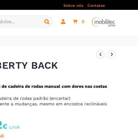
Sobre nós
Contatos
0
IBERTY BACK
s de cadeira de rodas manual com dores nas costas
adeira de rodas padrão (encartar)
ente a mudanças, mesmo em encostos reclináveis
2
€
NE