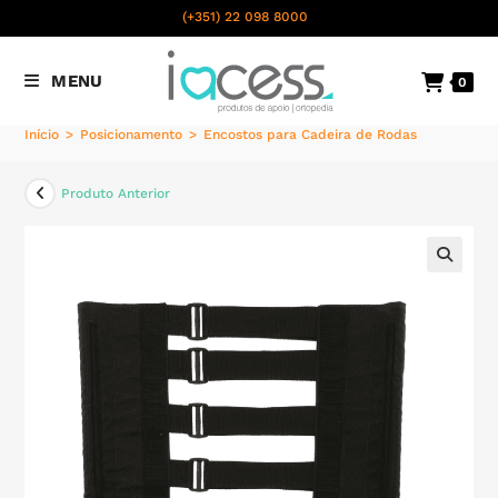
content
(+351) 22 098 8000
Chamada para a rede fixa
MENU
0
nacional
Início
>
Posicionamento
>
Encostos para Cadeira de Rodas
Produto Anterior
🔍