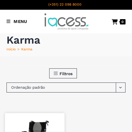
content
(+351) 22 098 8000
Chamada para a rede fixa
MENU
0
nacional
Karma
Início
>
Karma
Filtros
Ordenação padrão