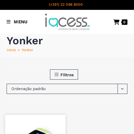
content
(+351) 22 098 8000
Chamada para a rede fixa
MENU
0
nacional
Yonker
Início
>
Yonker
Filtros
Ordenação padrão