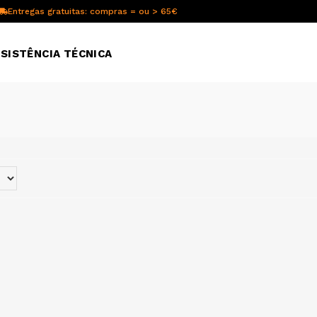
Entregas gratuitas: compras = ou > 65€
SISTÊNCIA TÉCNICA