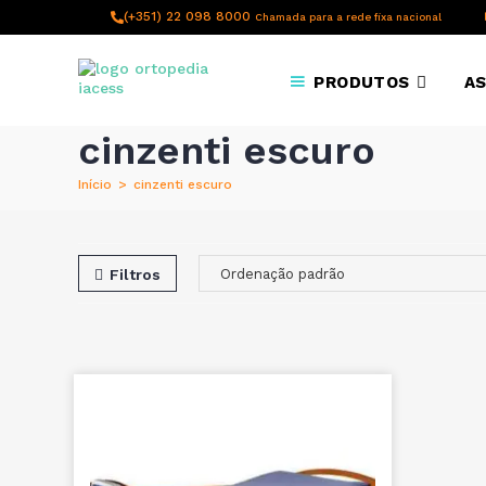
content
(+351) 22 098 8000
Chamada para a rede fixa nacional
PRODUTOS
AS
cinzenti escuro
Início
>
cinzenti escuro
Filtros