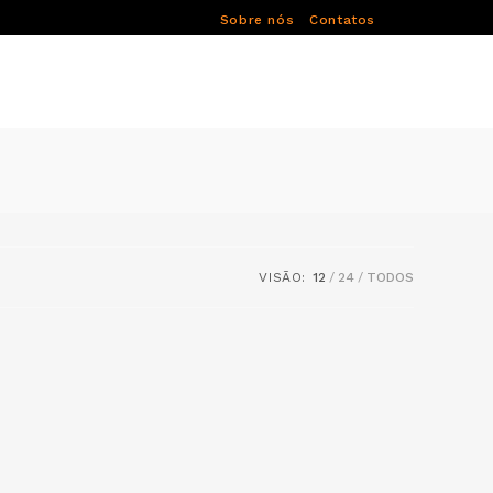
Sobre nós
Contatos
VISÃO:
12
24
TODOS