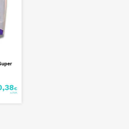
Super
0,38
€