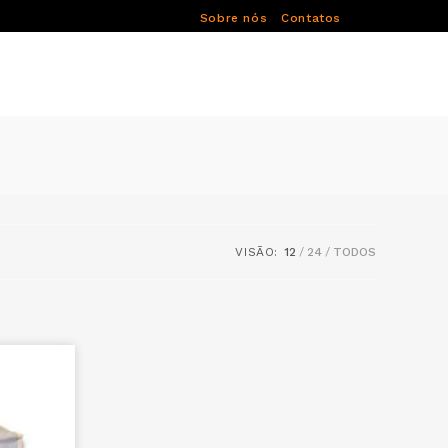
Sobre nós
Contatos
VISÃO:
12
24
TODOS