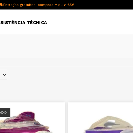
Entregas gratuitas: compras = ou > 65€
SISTÊNCIA TÉCNICA
ADO