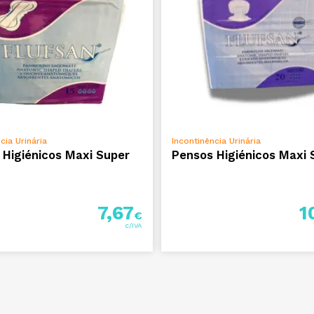
LER MAIS
ADICIONAR
cia Urinária
Incontinência Urinária
 Higiénicos Maxi Super
Pensos Higiénicos Maxi 
7,67
1
€