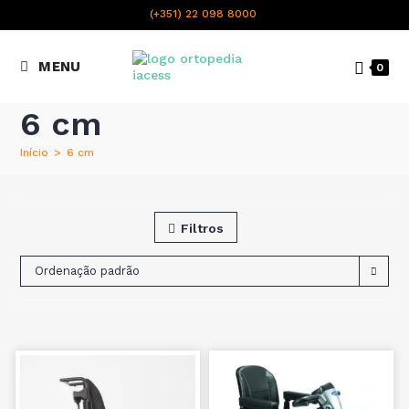
content
(+351) 22 098 8000
Chamada para a rede fixa
MENU
0
nacional
6 cm
Início
>
6 cm
Filtros
Ordenação padrão