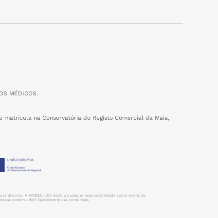
OS MÉDICOS.
 matrícula na Conservatória do Registo Comercial da Maia,
uto descrito. A IACESS, LDA declina qualquer responsabilidade sobre eventuais
adas podem diferir ligeiramente das cores reais.