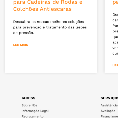
para Cadeiras de Rodas e
p
Colchões Antiescaras
De
ca
Descubra as nossas melhores soluções
Po
para prevenção e tratamento das lesões
pr
de pressão.
qu
ac
LER MAIS
ver
cui
LE
IACESS
SERVIÇO
Sobre Nós
Assistência
Informação Legal
Avaliação
Recrutamento
Financiame