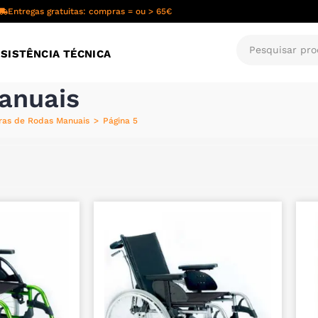
Entregas gratuitas: compras = ou > 65€
SISTÊNCIA TÉCNICA
anuais
ras de Rodas Manuais
>
Página 5