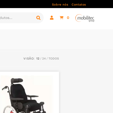
Sobre nós
Contatos
0
VISÃO:
12
24
TODOS