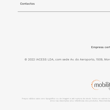
Contactos
Empresa cert
© 2022 IACESS LDA, com sede Av. do Aeroporto, 1509, Mor
Preços válidos salvo erro tipográfico ou de imagem e até ruptura de stock. Todos os valores 
erros nas descrições e/ou referências dos produtos. Recomendamo