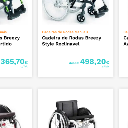
ÕES
VER OPÇÕES
uais
Cadeiras de Rodas Manuais
Ca
s Breezy
Cadeira de Rodas Breezy
C
rtido
Style Reclinavel
A
365,70
498,20
€
€
:
desde: