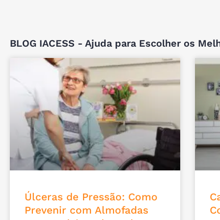
BLOG IACESS - Ajuda para Escolher os Mel
Úlceras de Pressão: Como
C
Prevenir com Almofadas
Co