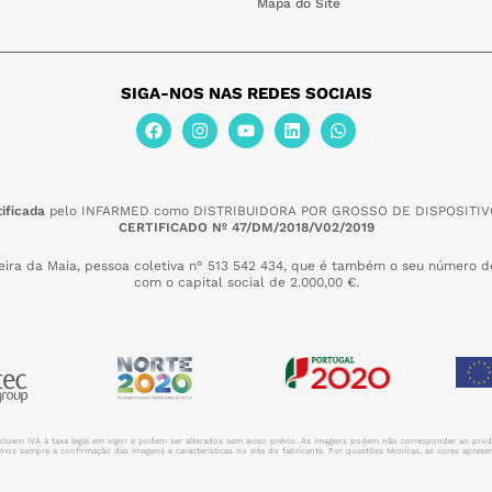
Mapa do Site
SIGA-NOS NAS REDES SOCIAIS
ificada
pelo INFARMED como DISTRIBUIDORA POR GROSSO DE DISPOSITIV
CERTIFICADO Nº 47/DM/2018/V02/2019
eira da Maia,
pessoa coletiva n° 513 542 434, que é também o seu número de
com o capital social de 2.000,00 €.
incluem IVA à taxa legal em vigor e podem ser alterados sem aviso prévio. As imagens podem não corresponder ao prod
s sempre a confirmação das imagens e características no site do fabricante. Por questões técnicas, as cores apresent