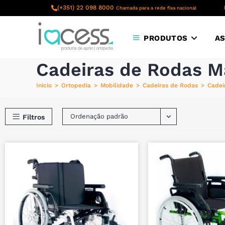
(+351) 22 098 8000
Chamada para a rede fixa nacional
PRODUTOS
AS
Cadeiras de Rodas M
Início
>
Ortopedia
>
Mobilidade
>
Cadeiras de Rodas
>
Cadei
Ordenação padrão
Filtros