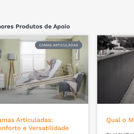
hores Produtos de Apoio
CAMAS ARTICULADAS
amas Articuladas:
Qual o M
nforto e Versatilidade