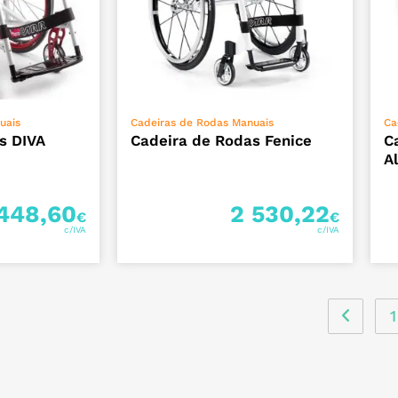
NAR
ADICIONAR
uais
Cadeiras de Rodas Manuais
Ca
s DIVA
Cadeira de Rodas Fenice
C
A
448,60
2 530,22
€
€
1