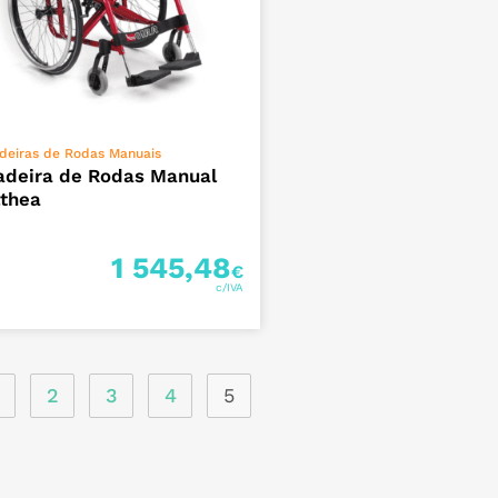
ADICIONAR
deiras de Rodas Manuais
adeira de Rodas Manual
lthea
1 545,48
€
2
3
4
5