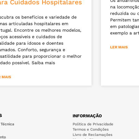
Os andarilhos
ara Cuidados Hospitalares
na locomoção
reduzida ou 
scubra os benefícios e variedade de
Permitem tam
mas articuladas hospitalares em
em patologias
rtugal. Encontre os melhores modelos,
exemplo a art
eços acessíveis e cuidados de
alidade para idosos e doentes
LER MAIS
amados. Conforto, segurança e
satilidade para proporcionar o melhor
dado possível. Saiba mais
R MAIS
S
INFORMAÇÃO
 Técnica
Política de Privacidade
Termos e Condições
Livro de Reclamações
nto