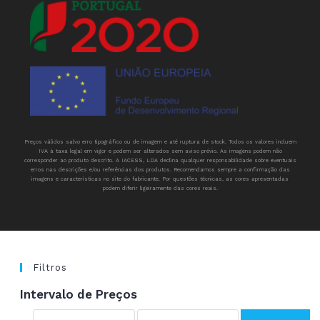
Preços válidos salvo erro tipográfico ou de imagem e até ruptura de stock. Todos os valores incluem
IVA à taxa legal em vigor e podem ser alterados sem aviso prévio. As imagens podem não
corresponder ao produto descrito. A IACESS, LDA declina qualquer responsabilidade sobre eventuais
erros nas descrições e/ou referências dos produtos. Recomendamos sempre a confirmação das
imagens e características no site do fabricante. Por questões técnicas, as cores apresentadas
podem diferir ligeiramente das cores reais.
Filtros
Intervalo de Preços