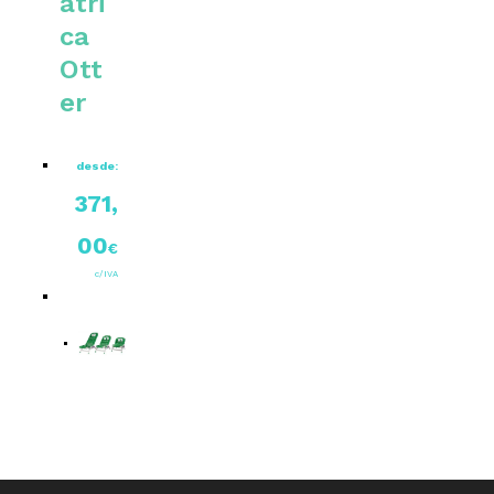
átri
ca
Ott
er
desde:
371,
00
€