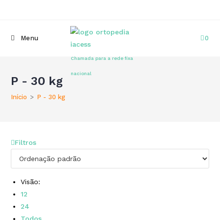
content
Menu
0
(+351) 22 098 8000
Chamada para a rede fixa
nacional
P - 30 kg
Início
>
P - 30 kg
Filtros
Visão:
12
24
Todos