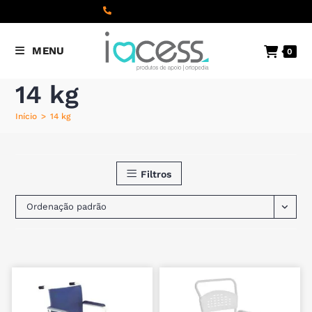
content
(+351) 22 098 8000
Chamada
MENU
0
para a rede fixa nacional
14 kg
Início
>
14 kg
Filtros
Ordenação padrão