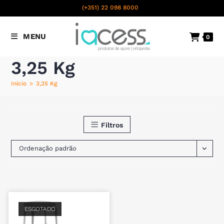
content
(+351) 22 098 8000
Chamada para a rede fixa
MENU
0
nacional
3,25 Kg
Início
>
3,25 Kg
Filtros
Ordenação padrão
ESGOTADO