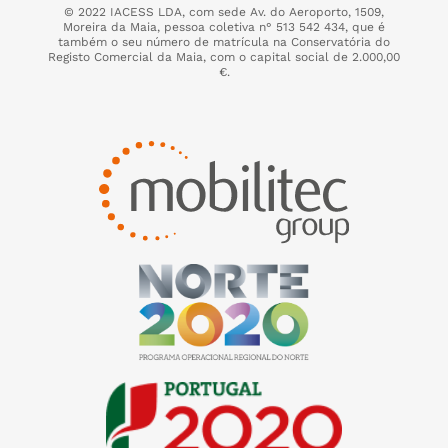
© 2022 IACESS LDA, com sede Av. do Aeroporto, 1509,
Moreira da Maia,
pessoa coletiva n° 513 542 434, que é
também o seu número de matrícula na Conservatória do
Registo Comercial da Maia, com o capital social de 2.000,00
€.