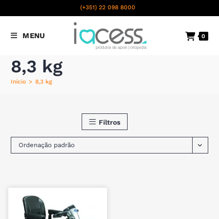
content
(+351) 22 098 8000
Chamada para a rede fixa
MENU
0
nacional
8,3 kg
Início
>
8,3 kg
Filtros
Ordenação padrão