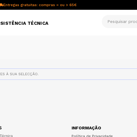
Entregas gratuitas: compras = ou > 65€
SISTÊNCIA TÉCNICA
S À SUA SELECÇÃO.
S
INFORMAÇÃO
 Técnica
Política de Privacidade