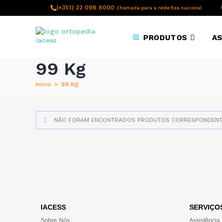
content
(+351) 22 098 8000
Chamada para a rede fixa nacional
PRODUTOS
AS
99 Kg
Início
>
99 Kg
NÃO FORAM ENCONTRADOS PRODUTOS CORRESPONDENTE
IACESS
SERVIÇO
Sobre Nós
Assistência