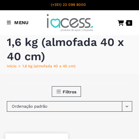
content
(+351) 22 098 8000
Chamada para a rede fixa
MENU
0
nacional
1,6 kg (almofada 40 x
40 cm)
Início
>
1,6 kg (almofada 40 x 40 cm)
Filtros
Ordenação padrão