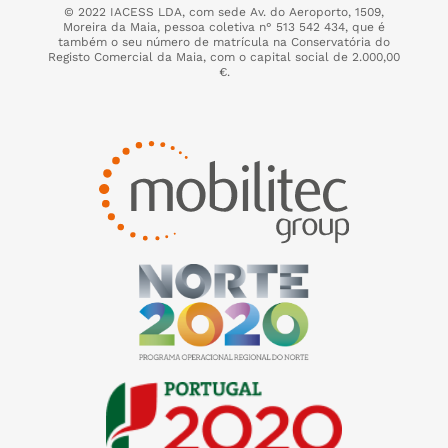
© 2022 IACESS LDA, com sede Av. do Aeroporto, 1509,
Moreira da Maia,
pessoa coletiva n° 513 542 434, que é
também o seu número de matrícula na Conservatória do
Registo Comercial da Maia, com o capital social de 2.000,00
€.