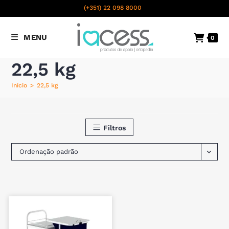
content
(+351) 22 098 8000
Chamada para a rede fixa
MENU
0
nacional
22,5 kg
Início
>
22,5 kg
Filtros
Ordenação padrão