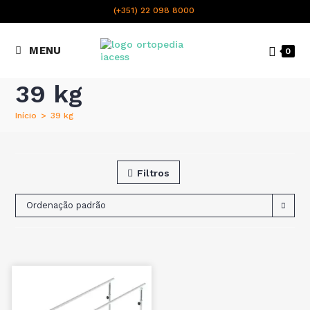
content
(+351) 22 098 8000
Chamada para a rede fixa
MENU
0
nacional
39 kg
Início
>
39 kg
Filtros
Ordenação padrão