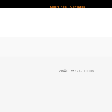
Sobre nós
Contatos
VISÃO:
12
24
TODOS