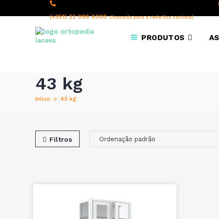
content
(+351) 22 098 8000
Chamada para a rede fixa nacional
PRODUTOS
AS
43 kg
Início
>
43 kg
Filtros