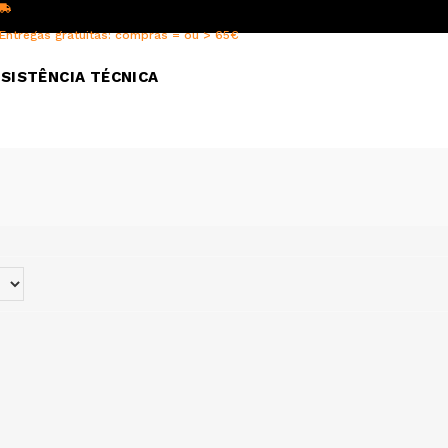
Entregas gratuitas: compras = ou > 65€
SISTÊNCIA TÉCNICA