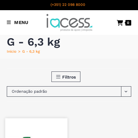
content
(+351) 22 098 8000
Chamada para a rede fixa
MENU
0
nacional
G - 6,3 kg
Início
>
G - 6,3 kg
Filtros
Ordenação padrão