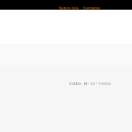
Sobre nós
Contatos
VISÃO:
12
24
TODOS