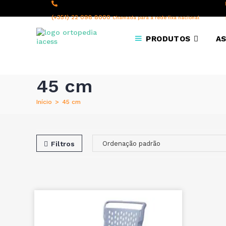
content
(+351) 22 098 8000
Chamada para a rede fixa nacional
PRODUTOS
AS
45 cm
Início
>
45 cm
Filtros