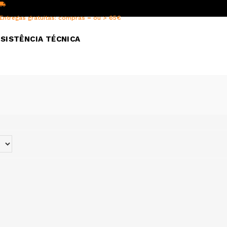
Entregas gratuitas: compras = ou > 65€
SISTÊNCIA TÉCNICA