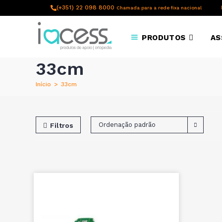
content
(+351) 22 098 8000
Chamada para a rede fixa nacional
PRODUTOS
AS
33cm
Início
>
33cm
Ordenação padrão
Filtros