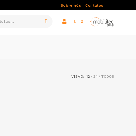
Sobre nós
Contatos
0
VISÃO:
12
24
TODOS