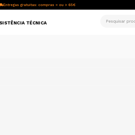
Entregas gratuitas: compras = ou > 65€
SISTÊNCIA TÉCNICA