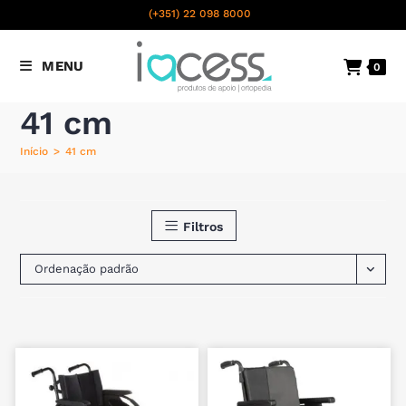
content
(+351) 22 098 8000
Chamada para a rede fixa
MENU
0
nacional
41 cm
Início
>
41 cm
Filtros
Ordenação padrão