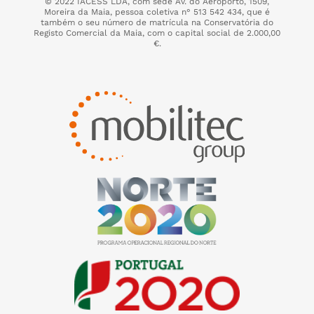
© 2022 IACESS LDA, com sede Av. do Aeroporto, 1509,
Moreira da Maia,
pessoa coletiva n° 513 542 434, que é
também o seu número de matrícula na Conservatória do
Registo Comercial da Maia, com o capital social de 2.000,00
€.