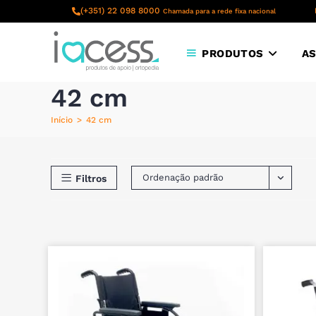
content
(+351) 22 098 8000
Chamada para a rede fixa nacional
PRODUTOS
AS
42 cm
Início
>
42 cm
Ordenação padrão
Filtros