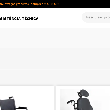
Entregas gratuitas: compras = ou > 65€
SISTÊNCIA TÉCNICA