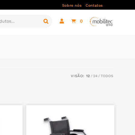
Sobre nós
Contatos
0
VISÃO:
12
24
TODOS