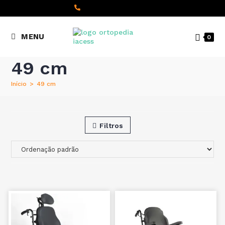
content
(+351) 22 098 8000
MENU
0
Chamada para a rede fixa
nacional
49 cm
Início
>
49 cm
Filtros