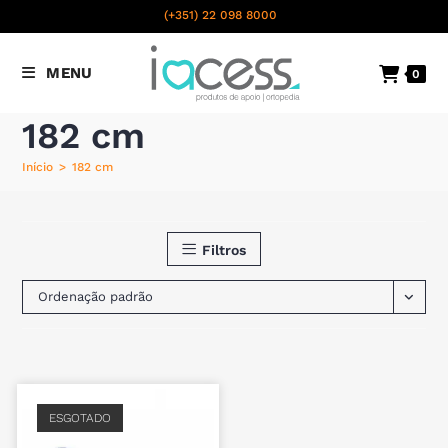
content
(+351) 22 098 8000
Chamada para a rede fixa
MENU
0
nacional
182 cm
Início
>
182 cm
Filtros
Ordenação padrão
ESGOTADO