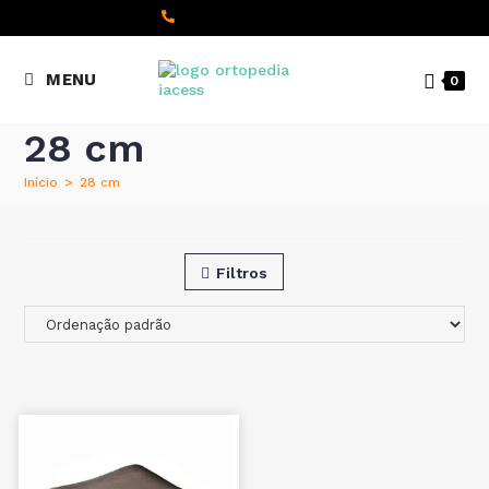
content
(+351) 22 098 8000
MENU
0
Chamada para a rede fixa
nacional
28 cm
Início
>
28 cm
Filtros