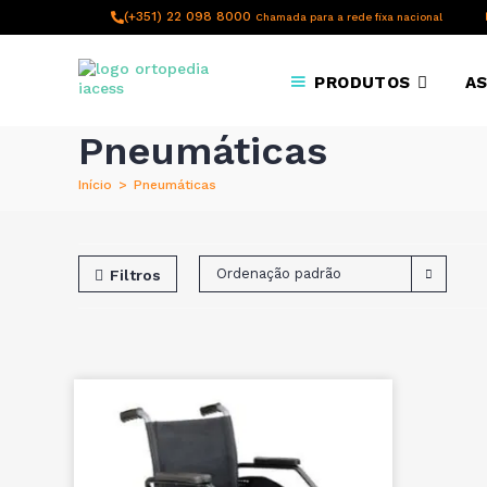
content
(+351) 22 098 8000
Chamada para a rede fixa nacional
PRODUTOS
AS
Pneumáticas
Início
>
Pneumáticas
Ordenação padrão
Filtros