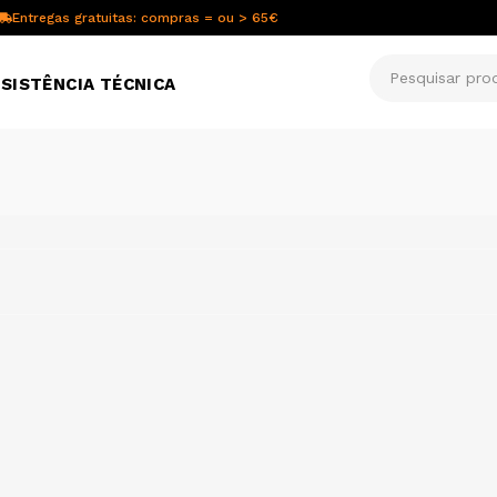
Entregas gratuitas: compras = ou > 65€
SISTÊNCIA TÉCNICA