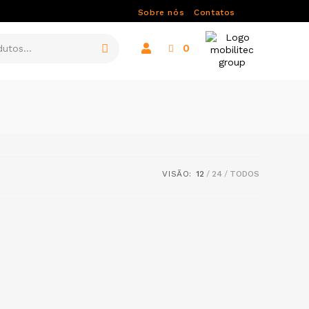
Sobre nós
Contatos
0
VISÃO:
12
24
TODOS