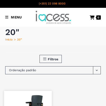
content
(+351) 22 098 8000
Chamada para a rede fixa
MENU
0
nacional
20"
Início
>
20"
Filtros
Ordenação padrão