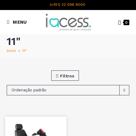
content
(+351) 22 098 8000
Chamada para a rede fixa
MENU
0
nacional
11"
Início
>
11"
Filtros
Ordenação padrão