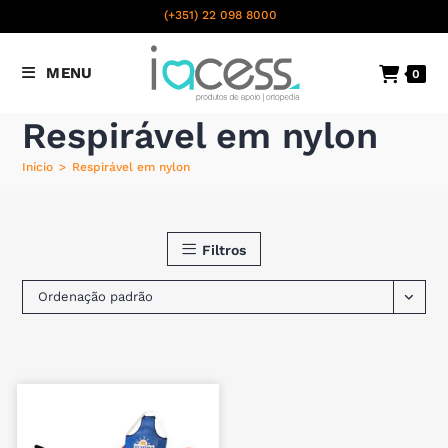
content
(+351) 22 098 8000
Chamada para a rede fixa
MENU
0
nacional
Respirável em nylon
Início
>
Respirável em nylon
Filtros
Ordenação padrão