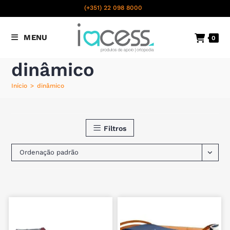
content
(+351) 22 098 8000
Chamada para a rede fixa
MENU
0
nacional
dinâmico
Início
>
dinâmico
Filtros
Ordenação padrão