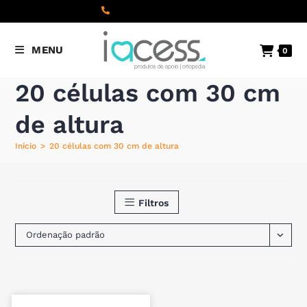
content
(+351) 22 098 8000
Chamada
MENU
0
para a rede fixa nacional
20 células com 30 cm
de altura
Início
>
20 células com 30 cm de altura
Filtros
Ordenação padrão