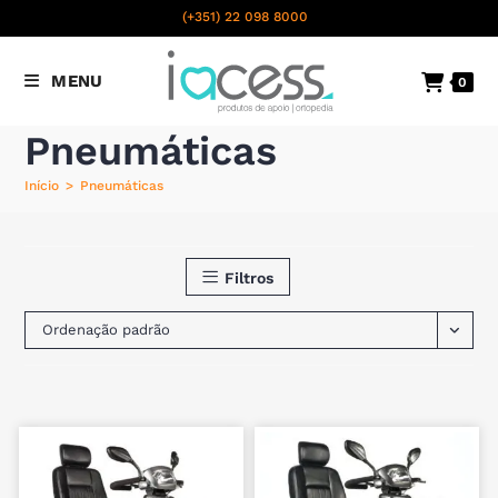
content
(+351) 22 098 8000
Chamada para a rede fixa
MENU
0
nacional
Pneumáticas
Início
>
Pneumáticas
Filtros
Ordenação padrão